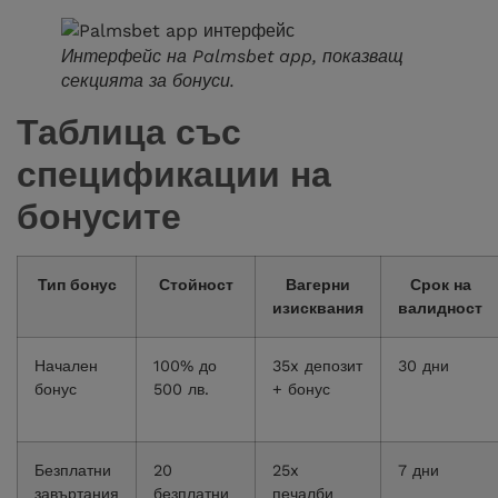
Интерфейс на Palmsbet app, показващ
секцията за бонуси.
Таблица със
спецификации на
бонусите
Тип бонус
Стойност
Вагерни
Срок на
изисквания
валидност
Начален
100% до
35x депозит
30 дни
бонус
500 лв.
+ бонус
Безплатни
20
25x
7 дни
завъртания
безплатни
печалби