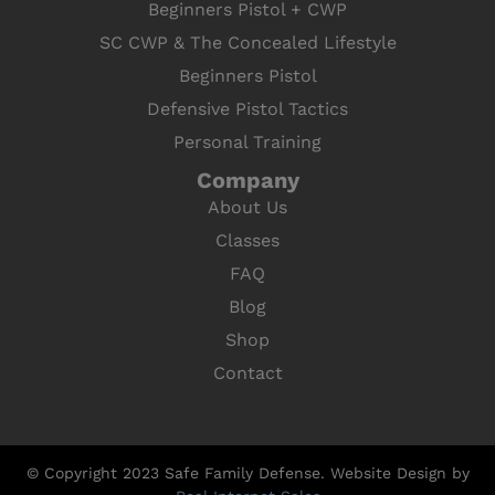
Beginners Pistol + CWP
SC CWP & The Concealed Lifestyle
Beginners Pistol
Defensive Pistol Tactics
Personal Training
Company
About Us
Classes
FAQ
Blog
Shop
Contact
© Copyright 2023 Safe Family Defense. Website Design by