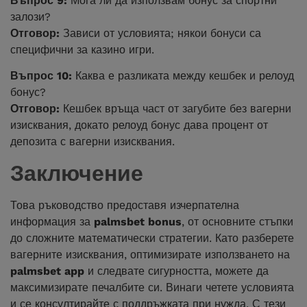
Въпрос 9:
Мога ли да използвам бонус за спортни
залози?
Отговор:
Зависи от условията; някои бонуси са
специфични за казино игри.
Въпрос 10:
Каква е разликата между кешбек и релоуд
бонус?
Отговор:
Кешбек връща част от загубите без вагерни
изисквания, докато релоуд бонус дава процент от
депозита с вагерни изисквания.
Заключение
Това ръководство предоставя изчерпателна
информация за
palmsbet bonus
, от основните стъпки
до сложните математически стратегии. Като разберете
вагерните изисквания, оптимизирате използването на
palmsbet app
и следвате сигурността, можете да
максимизирате печалбите си. Винаги четете условията
и се консултирайте с поддръжката при нужда. С тези