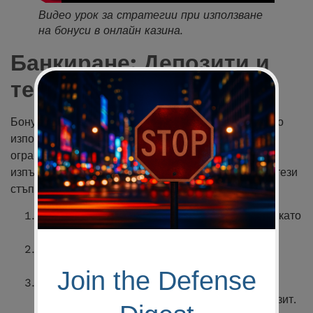
Видео урок за стратегии при използване
на бонуси в онлайн казина.
Банкиране: Депозити и
тегления с бонуси
Бонусите влияят на банкирането. Например, когато
използвате бонус, тегленията могат да бъдат
ограничени до реализираната печалба след
изпълнение на вагерните изисквания. Следвайте тези
стъпки:
Направете депозит чрез поддържани методи като
кредитни карти или електронни портфейли.
Активирайте бонуса преди да започнете да
играете.
След като изпълните вагерните изисквания,
теглете печалбите чрез същия метод на депозит.