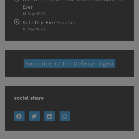
Ever
18 May 2020
Safe Dry-Fire Practice
10 May 2020
Subscribe To The Defense Digest
social share